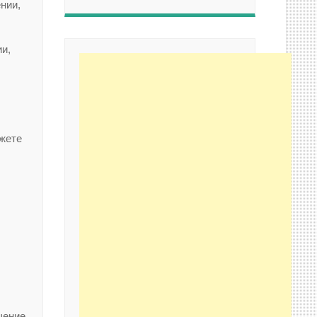
нии,
и,
ожете
щение.