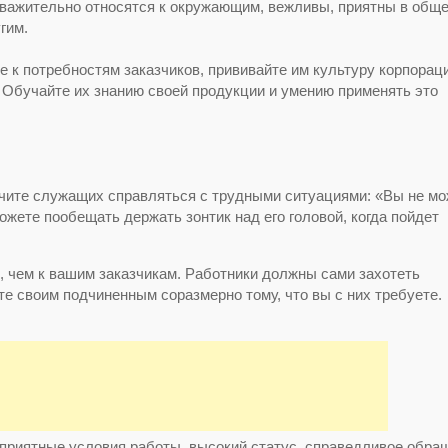
уважительно относятся к окружающим, вежливы, приятны в обще
гим.
 к потребностям заказчиков, прививайте им культуру корпораци
 Обучайте их знанию своей продукции и умению применять это
чите служащих справляться с трудными ситуациями: «Вы не м
ожете пообещать держать зонтик над его головой, когда пойдет
 чем к вашим заказчикам. Работники должны сами захотеть
е своим подчиненным соразмерно тому, что вы с них требуете.
оприятные условия работы, высокий статус, справедливое обра