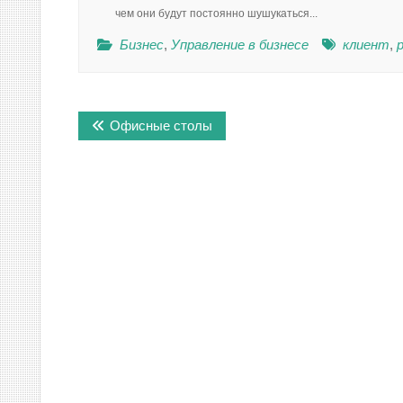
чем они будут постоянно шушукаться...
Бизнес
,
Управление в бизнесе
клиент
,
Навигация
Офисные столы
по
записям