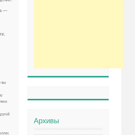
ка —
те.
о вы
ву
ужно
другой
Архивы
оллег,