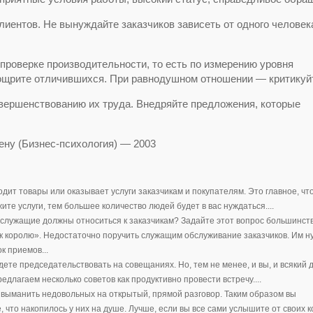
лиентов. Не вынуждайте заказчиков зависеть от одного челове
проверке производительности, то есть по измерению уровня
оощрите отличившихся. При равнодушном отношении — критикуй
вершенствованию их труда. Внедряйте предложения, которые
ену (Бизнес-психология) — 2003
ит товары или оказывает услуги заказчикам и покупателям. Это главное, чт
те услуги, тем большее количество людей будет в вас нуждаться....
и служащие должны относиться к заказчикам? Задайте этот вопрос большинст
к к королю». Недостаточно поручить служащим обслуживание заказчиков. Им н
к приемов...
дете председательствовать на совещаниях. Но, тем не менее, и вы, и всякий 
длагаем несколько советов как продуктивно провести встречу....
выманить недовольных на открытый, прямой разговор. Таким образом вы
 что накопилось у них на душе. Лучше, если вы все сами услышите от своих к