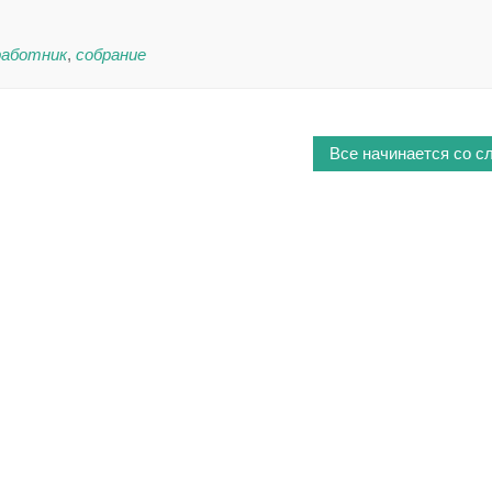
работник
,
собрание
Все начинается со с