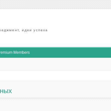
неджмент, идеи успеха
Premium Members
йных