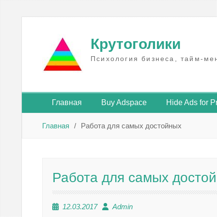
Промотать
к
Крутоголики
содержимому
Психология бизнеса, тайм-ме
Главная
Buy Adspace
Hide Ads for 
Главная
Работа для самых достойных
Работа для самых досто
12.03.2017
Admin