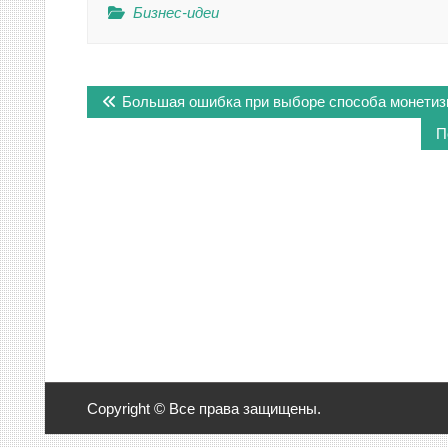
Бизнес-идеи
Навигация
Большая ошибка при выборе способа монетизи
по
П
записям
Copyright © Все права защищены.