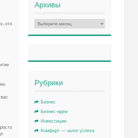
Архивы
Архивы
х, кто
итие
Рубрики
 вы
 вас
Бизнес
Бизнес-идеи
Инвестиции
просто
Комфорт — залог успеха
ще