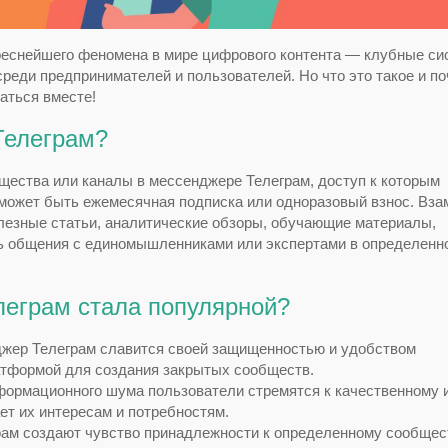
реснейшего феномена в мире цифрового контента — клубные с
среди предпринимателей и пользователей. Но что это такое и п
аться вместе!
Телеграм?
ества или каналы в мессенджере Телеграм, доступ к которым
 может быть ежемесячная подписка или одноразовый взнос. Вза
лезные статьи, аналитические обзоры, обучающие материалы,
ь общения с единомышленниками или экспертами в определенн
леграм стала популярной?
ер Телеграм славится своей защищенностью и удобством
латформой для создания закрытых сообществ.
формационного шума пользователи стремятся к качественному 
ет их интересам и потребностям.
ам создают чувство принадлежности к определенному сообщес