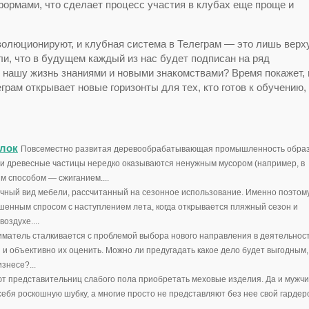
формами, что сделает процесс участия в клубах еще проще и
олюционируют, и клубная система в Телеграм — это лишь верх
ли, что в будущем каждый из нас будет подписан на ряд
 нашу жизнь знаниями и новыми знакомствами? Время покажет, 
грам открывает новые горизонты для тех, кто готов к обучению,
илок
Повсеместно развитая деревообрабатывающая промышленность образ
ти древесные частицы нередко оказываются ненужным мусором (например, в
м способом — сжиганием....
чный вид мебели, рассчитанный на сезонное использование. Именно поэтом
шенным спросом с наступлением лета, когда открывается пляжный сезон и
оздухе....
матель сталкивается с проблемой выбора нового направления в деятельност
и объективно их оценить. Можно ли предугадать какое дело будет выгодным,
знесе?...
т представительниц слабого пола приобретать меховые изделия. Да и мужч
ебя роскошную шубку, а многие просто не представляют без нее свой гардероб