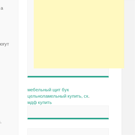
 а
могут
мебельный щит бук
цельноламельный купить, ск
.
мдф купить
.