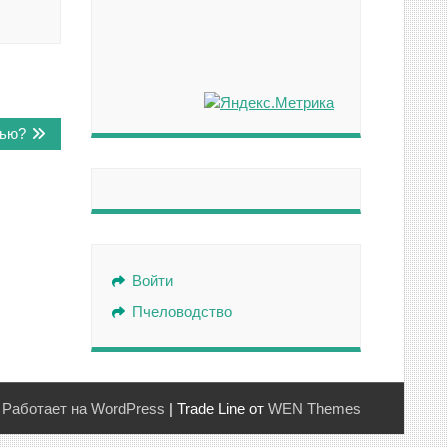
тью?
Войти
Пчеловодство
Работает на WordPress
|
Trade Line от
WEN Themes