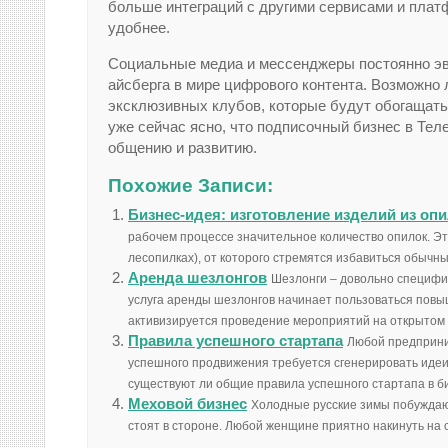
больше интеграций с другими сервисами и плат
удобнее.
Социальные медиа и мессенджеры постоянно эв
айсберга в мире цифрового контента. Возможно 
эксклюзивных клубов, которые будут обогащать
уже сейчас ясно, что подписочный бизнес в Теле
общению и развитию.
Похожие Записи:
Бизнес-идея: изготовление изделий из оп
рабочем процессе значительное количество опилок. Э
лесопилках), от которого стремятся избавиться обычны
Аренда шезлонгов
Шезлонги – довольно специфи
услуга аренды шезлонгов начинает пользоваться повы
активизируется проведение мероприятий на открытом в
Правила успешного стартапа
Любой предприни
успешного продвижения требуется сгенерировать идеи 
существуют ли общие правила успешного стартапа в би
Меховой бизнес
Холодные русские зимы побуждаю
стоят в стороне. Любой женщине приятно накинуть на с