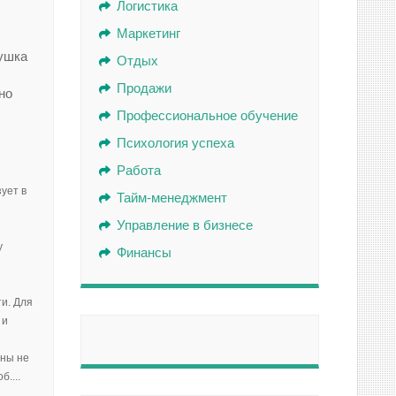
Логистика
Маркетинг
ушка
Отдых
Продажи
но
Профессиональное обучение
Психология успеха
Работа
ует в
Тайм-менеджмент
Управление в бизнесе
у
Финансы
и. Для
 и
ины не
....