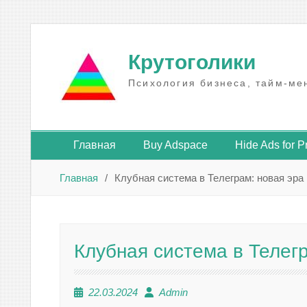
Промотать
к
Крутоголики
содержимому
Психология бизнеса, тайм-ме
Главная
Buy Adspace
Hide Ads for 
Главная
Клубная система в Телеграм: новая эра
Клубная система в Телег
22.03.2024
Admin