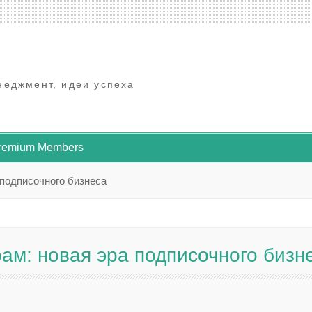
неджмент, идеи успеха
Premium Members
 подписочного бизнеса
рам: новая эра подписочного бизн