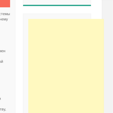
истемы
очему
мен
ой
и
тву,