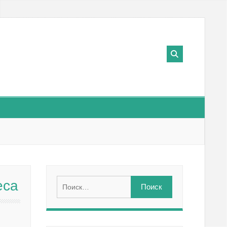
Найти:
еса