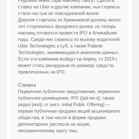
Рядовые инвесторы наконец смогут сделать
ставку на Uber и другие компании, чьи сервисы
стали частью их повседневной жизни
Дорогие стартапы из Кремниевой долины много
лет сторонились фондового рынка, но теперь
наконец готовятся провести IPO в ближайшие
годы. Среди них сервисы по вызову водителей
Uber Technologies и Lyft, а также Palantir
Technologies, занимающаяся анализом данных.
Если эти компании выйдут на биржу, то 2019 г.
может стать рекордным по размеру средств,
привлеченных на IPO.
Справка
Первичное публичное предложение, первичное
публичное размещение, IPO ([ай-пи-о], также
редко [ипо́]; от англ. Initial Public Offering) —
первая публичная продажа акций акционерного
общества, в том числе в форме продажи
депозитарных расписок на акции,
неограниченному кругу лиц.