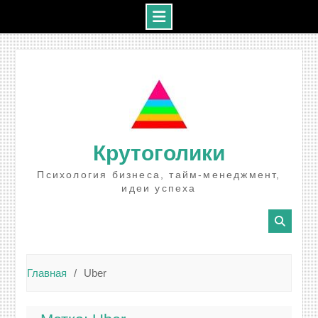
Промотать
к
содержимому
Крутоголики
Психология бизнеса, тайм-менеджмент,
идеи успеха
Главная
Uber