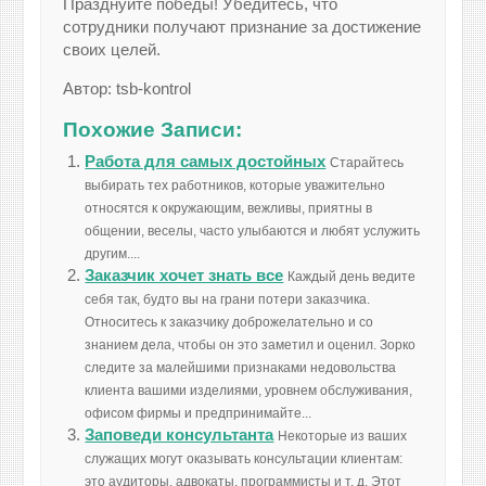
Празднуйте победы! Убедитесь, что
сотрудники получают признание за достижение
своих целей.
Автор: tsb-kontrol
Похожие Записи:
Работа для самых достойных
Старайтесь
выбирать тех работников, которые уважительно
относятся к окружающим, вежливы, приятны в
общении, веселы, часто улыбаются и любят услужить
другим....
Заказчик хочет знать все
Каждый день ведите
себя так, будто вы на грани потери заказчика.
Относитесь к заказчику доброжелательно и со
знанием дела, чтобы он это заметил и оценил. Зорко
следите за малейшими признаками недовольства
клиента вашими изделиями, уровнем обслуживания,
офисом фирмы и предпринимайте...
Заповеди консультанта
Некоторые из ваших
служащих могут оказывать консультации клиентам:
это аудиторы, адвокаты, программисты и т. д. Этот