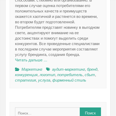
способами: стихийно или организованно. В
первом случае оценка потребителями его
положительных качеств и преимуществ
окажется хаотичной и растянется во времени,
во втором будет подготовленной.
Потребителям представят новинку в выгодном
свете, акцентируют внимание на ее
достоинствах и помогут выделить среди
конкурентов. Все проведенные специалистами
в последнем случае мероприятия составляют
услугу брендинга, создания бренда.
Читать дальше …
Маркетинг
аудит-маркетинг
,
бренд
,
конкуренция
,
логотип
,
потребитель
,
сбыт
,
стратегия
,
услуга
,
фирменный стиль
Найти: