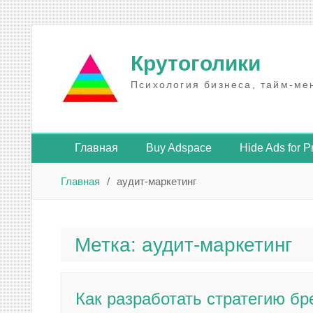
Промотать
к
Крутоголики
содержимому
Психология бизнеса, тайм-ме
Главная
Buy Adspace
Hide Ads for 
Главная
аудит-маркетинг
Метка:
аудит-маркетинг
Как разработать стратегию бр