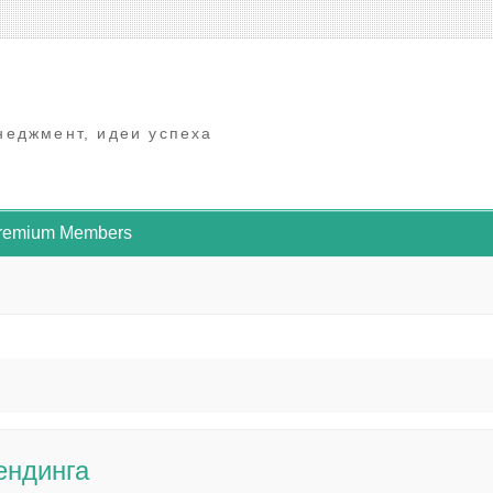
неджмент, идеи успеха
Premium Members
ендинга