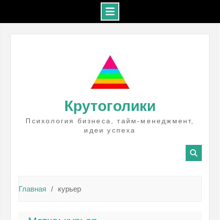
Промотать
к
содержимому
Крутоголики
Психология бизнеса, тайм-менеджмент,
идеи успеха
Главная
курьер